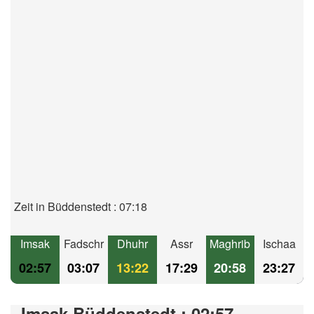
Zeit in Büddenstedt : 07:18
Imsak
Fadschr
Dhuhr
Assr
Maghrib
Ischaa
02:57
03:07
13:22
17:29
20:58
23:27
Imsak Büddenstedt : 02:57