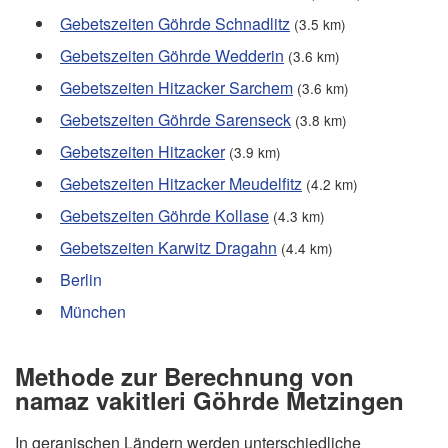
Gebetszeiten Göhrde Schnadlitz
(3.5 km)
Gebetszeiten Göhrde Wedderin
(3.6 km)
Gebetszeiten Hitzacker Sarchem
(3.6 km)
Gebetszeiten Göhrde Sarenseck
(3.8 km)
Gebetszeiten Hitzacker
(3.9 km)
Gebetszeiten Hitzacker Meudelfitz
(4.2 km)
Gebetszeiten Göhrde Kollase
(4.3 km)
Gebetszeiten Karwitz Dragahn
(4.4 km)
Berlin
München
Methode zur Berechnung von
namaz vakitleri Göhrde Metzingen
In geranischen Ländern werden unterschiedliche