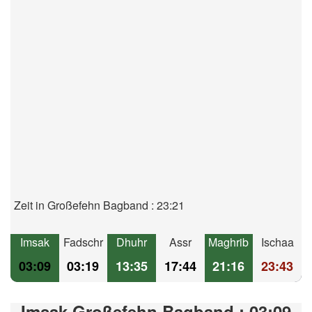
Zeit in Großefehn Bagband : 23:21
Imsak
Fadschr
Dhuhr
Assr
Maghrib
Ischaa
03:09
03:19
13:35
17:44
21:16
23:43
Imsak Großefehn Bagband : 03:09