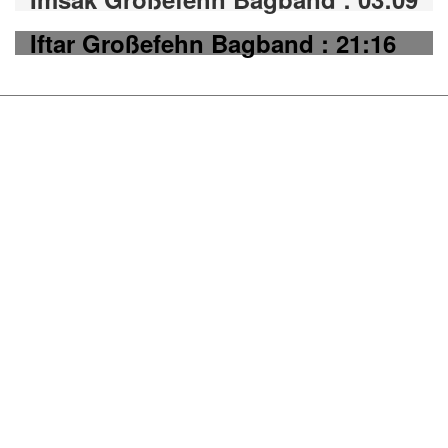
Iftar Großefehn Bagband : 21:16