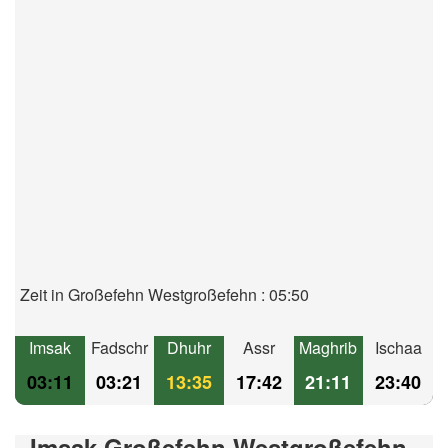
Zeit in Großefehn Westgroßefehn : 05:50
Imsak
Fadschr
Dhuhr
Assr
Maghrib
Ischaa
03:11
03:21
13:35
17:42
21:11
23:40
Imsak Großefehn Westgroßefehn