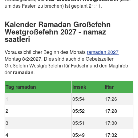
um das Fasten zu brechen) ist geplant 21:11.
Kalender Ramadan Großefehn
Westgroßefehn 2027 - namaz
saatleri
Voraussichtlicher Beginn des Monats
ramadan 2027
Montag 8/2/2027. Dies sind auch die Gebetszeiten
Großefehn Westgroßefehn für Fadschr und den Maghreb
der
ramadan
.
Tag ramadan
Imsak
Iftar
1
05:54
17:26
2
05:52
17:28
3
05:51
17:30
4
05:49
17:32