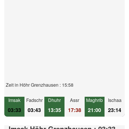
Zeit in Höhr Grenzhausen : 15:58
Imsak
Fadschr
Dhuhr
Assr
Maghrib
Ischaa
03:33
03:43
13:35
17:38
21:00
23:14
Imsak Höhr-Grenzhausen : 03:33