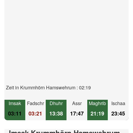
Zeit in Krummhörn Hamswehrum : 02:19
Imsak
Fadschr
Dhuhr
Assr
Maghrib
Ischaa
03:11
03:21
13:38
17:47
21:19
23:45
Imsak Krummhörn Hamswehrum