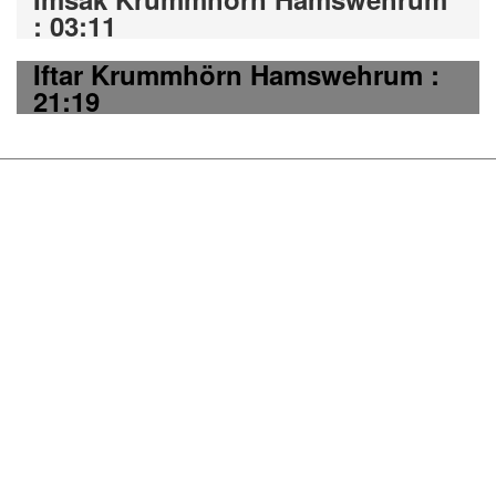
: 03:11
Iftar Krummhörn Hamswehrum :
21:19