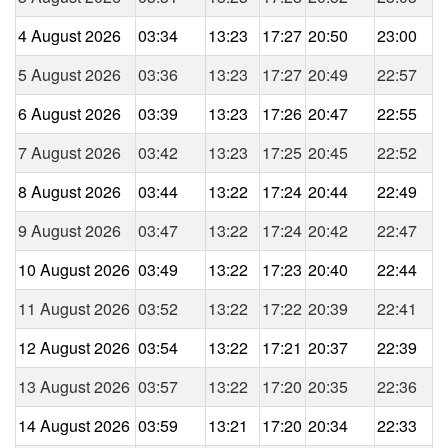
4 August 2026
03:34
13:23
17:27
20:50
23:00
5 August 2026
03:36
13:23
17:27
20:49
22:57
6 August 2026
03:39
13:23
17:26
20:47
22:55
7 August 2026
03:42
13:23
17:25
20:45
22:52
8 August 2026
03:44
13:22
17:24
20:44
22:49
9 August 2026
03:47
13:22
17:24
20:42
22:47
10 August 2026
03:49
13:22
17:23
20:40
22:44
11 August 2026
03:52
13:22
17:22
20:39
22:41
12 August 2026
03:54
13:22
17:21
20:37
22:39
13 August 2026
03:57
13:22
17:20
20:35
22:36
14 August 2026
03:59
13:21
17:20
20:34
22:33