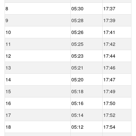
8
05:30
17:37
9
05:28
17:39
10
05:26
17:41
11
05:25
17:42
12
05:23
17:44
13
05:21
17:46
14
05:20
17:47
15
05:18
17:49
16
05:16
17:50
17
05:14
17:52
18
05:12
17:54