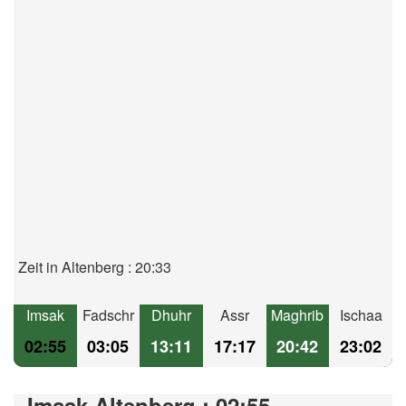
Zeit in Altenberg : 20:33
Imsak
Fadschr
Dhuhr
Assr
Maghrib
Ischaa
02:55
03:05
13:11
17:17
20:42
23:02
Imsak Altenberg : 02:55