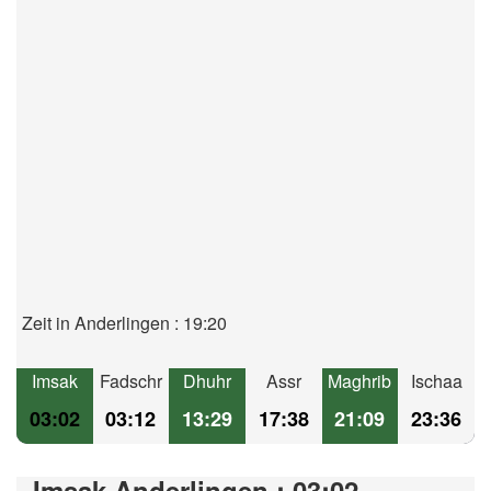
Zeit in Anderlingen : 19:20
Imsak
Fadschr
Dhuhr
Assr
Maghrib
Ischaa
03:02
03:12
13:29
17:38
21:09
23:36
Imsak Anderlingen : 03:02