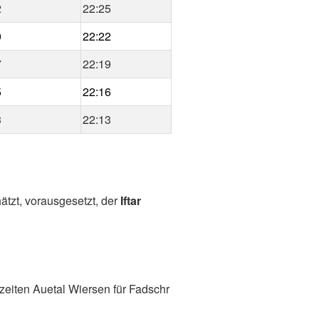
2
22:25
0
22:22
7
22:19
5
22:16
3
22:13
ätzt, vorausgesetzt, der
Iftar
zeiten Auetal Wiersen für Fadschr