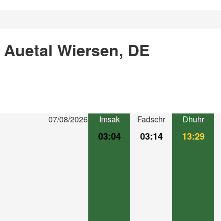
 Auetal Wiersen, DE
07/08/2026
Imsak
Fadschr
Dhuhr
03:04
03:14
13:29