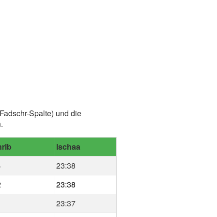
Fadschr-Spalte) und die
.
rib
Ischaa
4
23:38
2
23:38
1
23:37