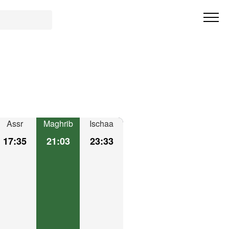
Assr
Maghrib
Ischaa
17:35
21:03
23:33