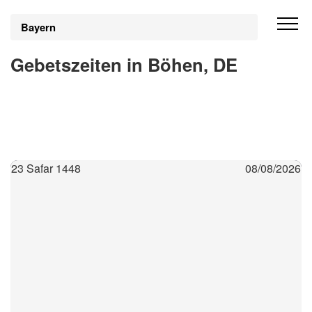
Bayern
Gebetszeiten in Böhen, DE
23 Safar 1448
08/08/2026