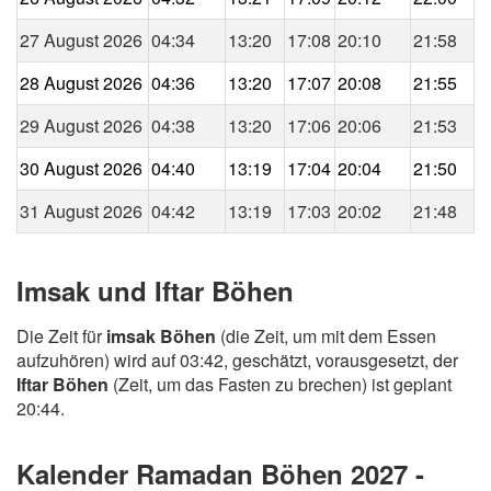
27 August 2026
04:34
13:20
17:08
20:10
21:58
28 August 2026
04:36
13:20
17:07
20:08
21:55
29 August 2026
04:38
13:20
17:06
20:06
21:53
30 August 2026
04:40
13:19
17:04
20:04
21:50
31 August 2026
04:42
13:19
17:03
20:02
21:48
Imsak und Iftar Böhen
Die Zeit für
imsak Böhen
(die Zeit, um mit dem Essen
aufzuhören) wird auf 03:42, geschätzt, vorausgesetzt, der
Iftar Böhen
(Zeit, um das Fasten zu brechen) ist geplant
20:44.
Kalender Ramadan Böhen 2027 -