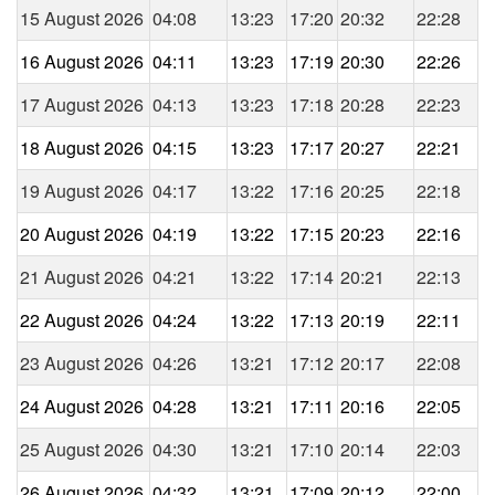
15 August 2026
04:08
13:23
17:20
20:32
22:28
16 August 2026
04:11
13:23
17:19
20:30
22:26
17 August 2026
04:13
13:23
17:18
20:28
22:23
18 August 2026
04:15
13:23
17:17
20:27
22:21
19 August 2026
04:17
13:22
17:16
20:25
22:18
20 August 2026
04:19
13:22
17:15
20:23
22:16
21 August 2026
04:21
13:22
17:14
20:21
22:13
22 August 2026
04:24
13:22
17:13
20:19
22:11
23 August 2026
04:26
13:21
17:12
20:17
22:08
24 August 2026
04:28
13:21
17:11
20:16
22:05
25 August 2026
04:30
13:21
17:10
20:14
22:03
26 August 2026
04:32
13:21
17:09
20:12
22:00