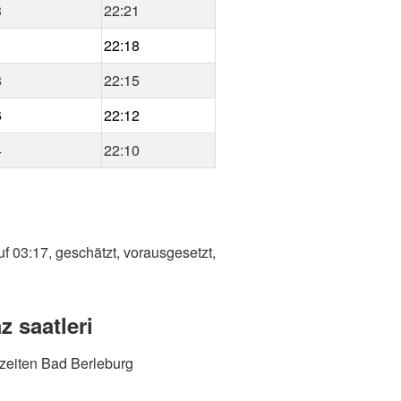
3
22:21
1
22:18
8
22:15
6
22:12
4
22:10
f 03:17, geschätzt, vorausgesetzt,
 saatleri
zeiten Bad Berleburg