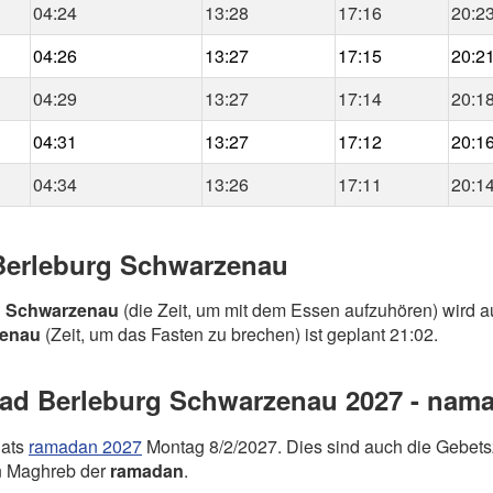
04:24
13:28
17:16
20:2
04:26
13:27
17:15
20:2
04:29
13:27
17:14
20:1
04:31
13:27
17:12
20:1
04:34
13:26
17:11
20:1
 Berleburg Schwarzenau
g Schwarzenau
(die Zeit, um mit dem Essen aufzuhören) wird au
zenau
(Zeit, um das Fasten zu brechen) ist geplant 21:02.
d Berleburg Schwarzenau 2027 - namaz
nats
ramadan 2027
Montag 8/2/2027. Dies sind auch die Gebets
n Maghreb der
ramadan
.