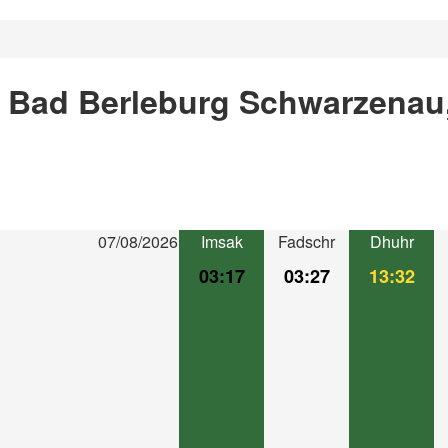
n Bad Berleburg Schwarzenau
07/08/2026
Imsak
Fadschr
Dhuhr
03:17
03:27
13:32