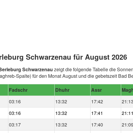
rleburg Schwarzenau für August 2026
 Berleburg Schwarzenau
zeigt die folgende Tabelle die Sonne
aghreb-Spalte) für den Monat August und die gebetszeit Bad B
Fadschr
Dhuhr
Assr
Magh
03:16
13:32
17:42
21:1
03:16
13:32
17:41
21:1
03:17
13:32
17:40
21:0