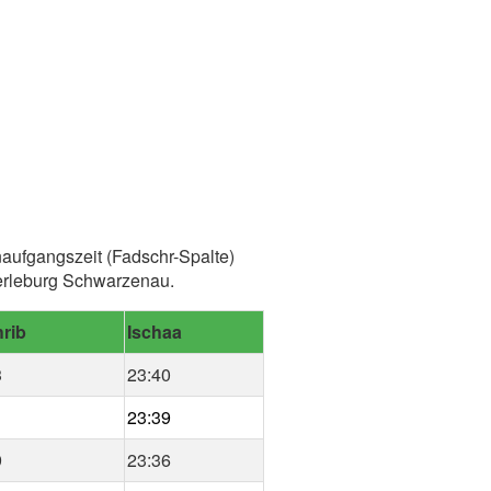
naufgangszeit (Fadschr-Spalte)
erleburg Schwarzenau.
rib
Ischaa
3
23:40
1
23:39
9
23:36