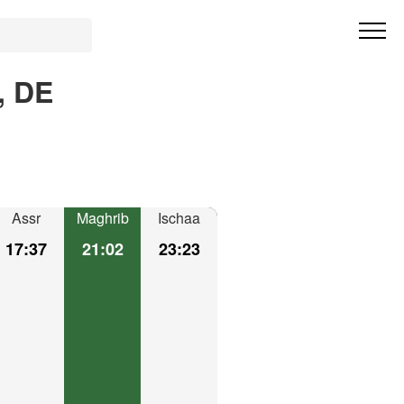
, DE
Assr
Maghrib
Ischaa
17:37
21:02
23:23