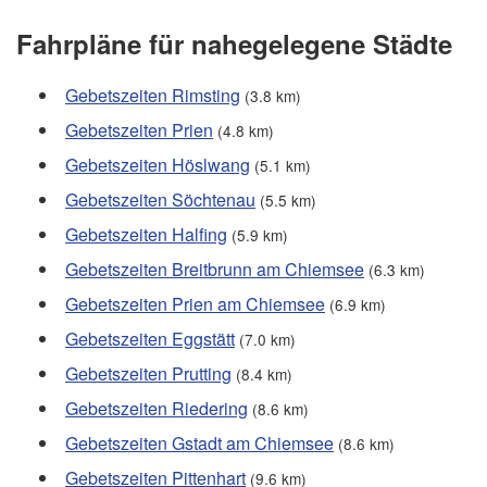
Fahrpläne für nahegelegene Städte
Gebetszeiten Rimsting
(3.8 km)
Gebetszeiten Prien
(4.8 km)
Gebetszeiten Höslwang
(5.1 km)
Gebetszeiten Söchtenau
(5.5 km)
Gebetszeiten Halfing
(5.9 km)
Gebetszeiten Breitbrunn am Chiemsee
(6.3 km)
Gebetszeiten Prien am Chiemsee
(6.9 km)
Gebetszeiten Eggstätt
(7.0 km)
Gebetszeiten Prutting
(8.4 km)
Gebetszeiten Riedering
(8.6 km)
Gebetszeiten Gstadt am Chiemsee
(8.6 km)
Gebetszeiten Pittenhart
(9.6 km)