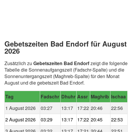
Gebetszeiten Bad Endorf für August
2026
Zusätzlich zu
Gebetszeiten Bad Endorf
zeigt die folgende
Tabelle die Sonnenaufgangszeit (Fadschr-Spalte) und die
Sonnenuntergangszeit (Maghreb-Spalte) für den Monat
August und die gebetszeit Bad Endorf.
Tag
Fadschr
Dhuhr
Assr
Maghrib
Ischaa
1 August 2026
03:27
13:17
17:22
20:46
22:56
2 August 2026
03:29
13:17
17:22
20:45
22:53
3 August 2026
03:32
13:17
17:21
20:44
22:51