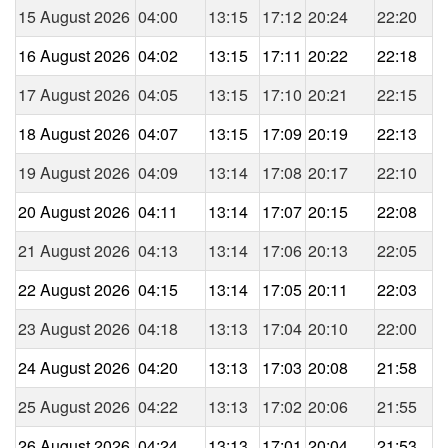
15 August 2026
04:00
13:15
17:12
20:24
22:20
16 August 2026
04:02
13:15
17:11
20:22
22:18
17 August 2026
04:05
13:15
17:10
20:21
22:15
18 August 2026
04:07
13:15
17:09
20:19
22:13
19 August 2026
04:09
13:14
17:08
20:17
22:10
20 August 2026
04:11
13:14
17:07
20:15
22:08
21 August 2026
04:13
13:14
17:06
20:13
22:05
22 August 2026
04:15
13:14
17:05
20:11
22:03
23 August 2026
04:18
13:13
17:04
20:10
22:00
24 August 2026
04:20
13:13
17:03
20:08
21:58
25 August 2026
04:22
13:13
17:02
20:06
21:55
26 August 2026
04:24
13:13
17:01
20:04
21:53