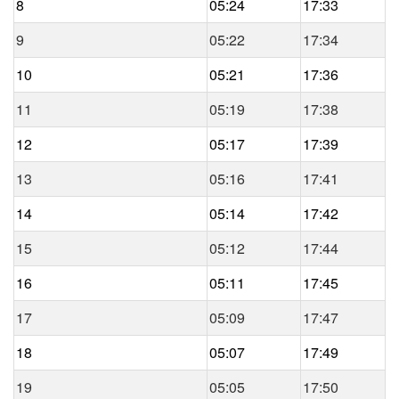
8
05:24
17:33
9
05:22
17:34
10
05:21
17:36
11
05:19
17:38
12
05:17
17:39
13
05:16
17:41
14
05:14
17:42
15
05:12
17:44
16
05:11
17:45
17
05:09
17:47
18
05:07
17:49
19
05:05
17:50