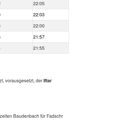
2
22:05
0
22:03
8
22:00
6
21:57
4
21:55
zt, vorausgesetzt, der
Iftar
zeiten Baudenbach für Fadschr