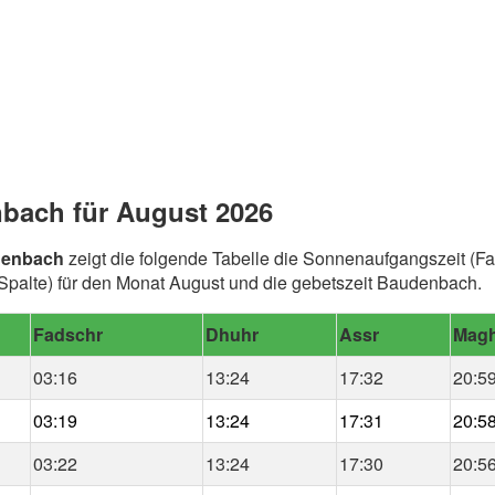
bach für August 2026
denbach
zeigt die folgende Tabelle die Sonnenaufgangszeit (Fa
palte) für den Monat August und die gebetszeit Baudenbach.
Fadschr
Dhuhr
Assr
Magh
03:16
13:24
17:32
20:5
03:19
13:24
17:31
20:5
03:22
13:24
17:30
20:5