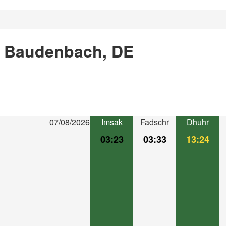
n Baudenbach, DE
07/08/2026
Imsak
Fadschr
Dhuhr
03:23
03:33
13:24