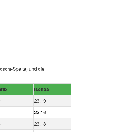
dschr-Spalte) und die
rib
Ischaa
9
23:19
8
23:16
6
23:13