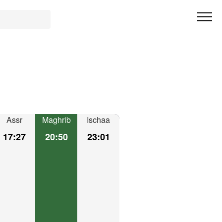
Assr
Maghrib
Ischaa
17:27
20:50
23:01