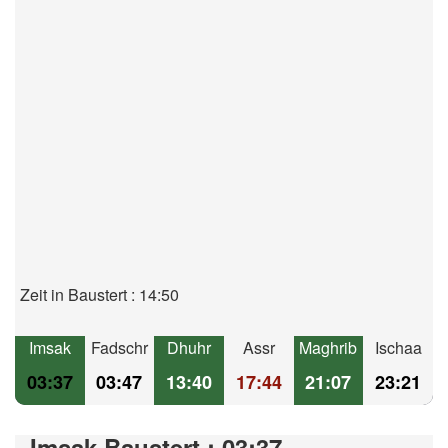
Zeit in Baustert : 14:50
Imsak
Fadschr
Dhuhr
Assr
Maghrib
Ischaa
03:37
03:47
13:40
17:44
21:07
23:21
Imsak Baustert : 03:37