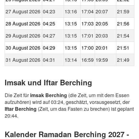
27 August 2026
04:23
13:16
17:04
20:07
21:59
28 August 2026
04:25
13:15
17:03
20:05
21:56
29 August 2026
04:27
13:15
17:01
20:03
21:54
30 August 2026
04:29
13:15
17:00
20:01
21:51
31 August 2026
04:31
13:14
16:59
19:59
21:49
Imsak und Iftar Berching
Die Zeit für
imsak Berching
(die Zeit, um mit dem Essen
aufzuhören) wird auf 03:24, geschätzt, vorausgesetzt, der
Iftar Berching
(Zeit, um das Fasten zu brechen) ist geplant
20:44.
Kalender Ramadan Berching 2027 -