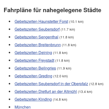
Fahrpläne für nahegelegene Städte
Gebetszeiten Haunstetter Forst
(10.1 km)
Gebetszeiten Seubersdorf
(11.7 km)
Gebetszeiten Sengenthal
(11.8 km)
Gebetszeiten Breitenbrunn
(11.8 km)
Gebetszeiten Deining
(11.8 km)
Gebetszeiten Freystadt
(11.8 km)
Gebetszeiten Beilngries
(11.9 km)
Gebetszeiten Greding
(12.0 km)
Gebetszeiten Seubersdorf in der Oberpfalz
(12.8 km)
Gebetszeiten Dietfurt an der Altmühl
(13.4 km)
Gebetszeiten Kinding
(14.8 km)
München