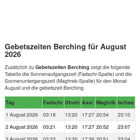
Gebetszeiten Berching für August
2026
Zusätzlich zu
Gebetszeiten Berching
zeigt die folgende
Tabelle die Sonnenaufgangszeit (Fadschr-Spalte) und die
Sonnenuntergangszeit (Maghreb-Spalte) für den Monat
August und die gebetszeit Berching.
Tag
Fadschr
Dhuhr
Assr
Maghrib
Ischaa
1 August 2026
03:18
13:20
17:27
20:54
23:10
2 August 2026
03:21
13:20
17:27
20:52
23:07
3 August 2026
03:23
13:20
17:26
20:51
23:04