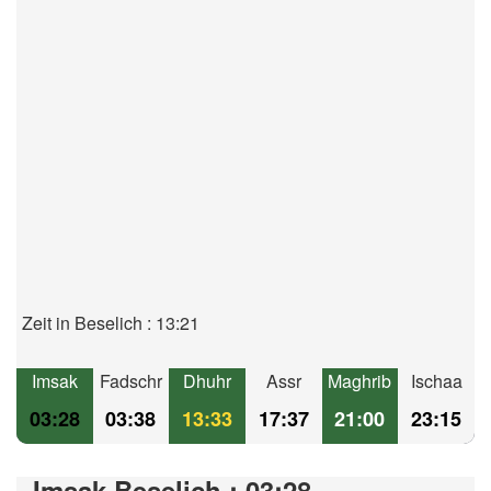
Zeit in Beselich : 13:21
Imsak
Fadschr
Dhuhr
Assr
Maghrib
Ischaa
03:28
03:38
13:33
17:37
21:00
23:15
Imsak Beselich : 03:28