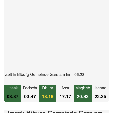
Zeit in Biburg Gemeinde Gars am Inn : 06:28
Imsak
Fadschr
Dhuhr
Assr
Maghrib
Ischaa
03:37
03:47
13:16
17:17
20:33
22:35
Imsak Biburg Gemeinde Gars am