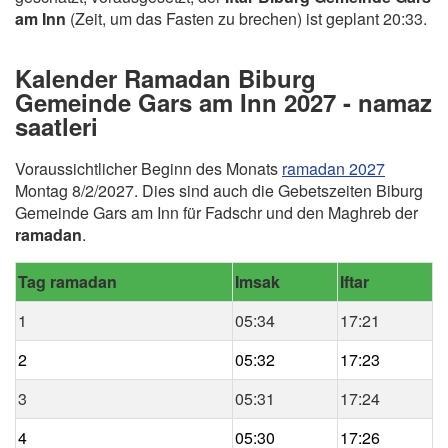
am Inn
(Zeit, um das Fasten zu brechen) ist geplant 20:33.
Kalender Ramadan Biburg
Gemeinde Gars am Inn 2027 - namaz
saatleri
Voraussichtlicher Beginn des Monats
ramadan 2027
Montag 8/2/2027. Dies sind auch die Gebetszeiten Biburg
Gemeinde Gars am Inn für Fadschr und den Maghreb der
ramadan
.
Tag ramadan
Imsak
Iftar
1
05:34
17:21
2
05:32
17:23
3
05:31
17:24
4
05:30
17:26