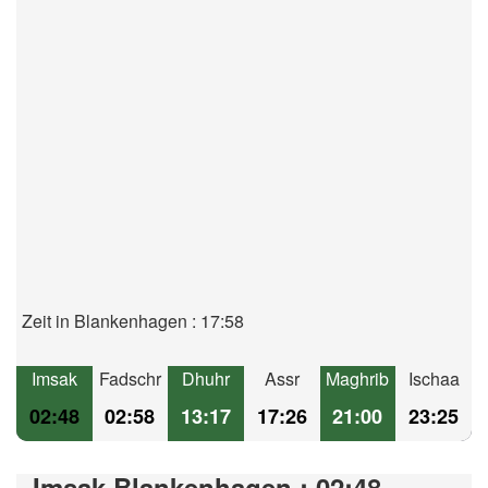
Zeit in Blankenhagen : 17:58
Imsak
Fadschr
Dhuhr
Assr
Maghrib
Ischaa
02:48
02:58
13:17
17:26
21:00
23:25
Imsak Blankenhagen : 02:48