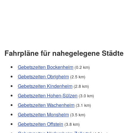
Fahrpläne für nahegelegene Städte
Gebetszeiten Bockenheim
(0.2 km)
Gebetszeiten Obrigheim
(2.5 km)
Gebetszeiten Kindenheim
(2.8 km)
Gebetszeiten Hohen-Sülzen
(3.0 km)
Gebetszeiten Wachenheim
(3.1 km)
Gebetszeiten Monsheim
(3.5 km)
Gebetszeiten Offstein
(3.8 km)