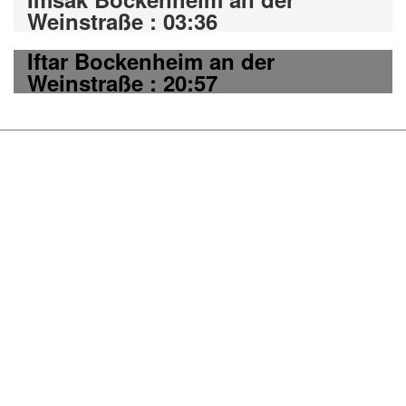
Weinstraße : 03:36
Iftar Bockenheim an der
Weinstraße : 20:57