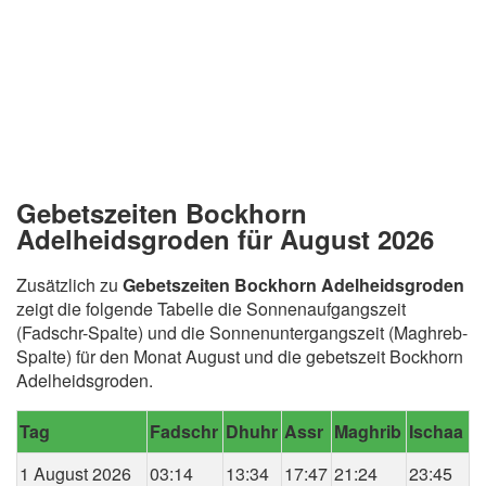
Gebetszeiten Bockhorn
Adelheidsgroden für August 2026
Zusätzlich zu
Gebetszeiten Bockhorn Adelheidsgroden
zeigt die folgende Tabelle die Sonnenaufgangszeit
(Fadschr-Spalte) und die Sonnenuntergangszeit (Maghreb-
Spalte) für den Monat August und die gebetszeit Bockhorn
Adelheidsgroden.
Tag
Fadschr
Dhuhr
Assr
Maghrib
Ischaa
1 August 2026
03:14
13:34
17:47
21:24
23:45