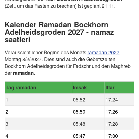
(Zeit, um das Fasten zu brechen) ist geplant 21:11.
Kalender Ramadan Bockhorn
Adelheidsgroden 2027 - namaz
saatleri
Voraussichtlicher Beginn des Monats
ramadan 2027
Montag 8/2/2027. Dies sind auch die Gebetszeiten
Bockhorn Adelheidsgroden für Fadschr und den Maghreb
der
ramadan
.
Tag ramadan
Imsak
Iftar
1
05:52
17:24
2
05:50
17:26
3
05:48
17:28
4
05:47
17:30