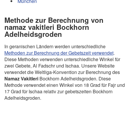
München
Methode zur Berechnung von
namaz vakitleri Bockhorn
Adelheidsgroden
In geranischen Ländern werden unterschiedliche
Methoden zur Berechnung der Gebetszeit verwendet
.
Diese Methoden verwenden unterschiedliche Winkel für
zwei Gebete, Al Fadschr und Ischaa. Unsere Website
verwendet die Weltliga-Konvention zur Berechnung des
Namaz Vakitleri
Bockhorn Adelheidsgroden. Diese
Methode verwendet einen Winkel von 18 Grad für Fajr und
17 Grad für Ischaa relativ zur gebetszeiten Bockhorn
Adelheidsgroden.
Copyright Gebetszeiten - 2026
GDPR Informationen