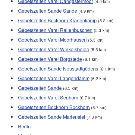
Gebetszeiten Varel Dangastermoor
(4.5 km)
Gebetszeiten Sande Sande
(4.9 km)
Gebetszeiten Bockhorn Kranenkamp
(5.2 km)
Gebetszeiten Varel Rallenbüschen
(5.3 km)
Gebetszeiten Varel Moorhausen
(5.3 km)
Gebetszeiten Varel Winkelsheide
(5.5 km)
Gebetszeiten Varel Borgstede
(6.1 km)
Gebetszeiten Sande Neustadtgödens
(6.1 km)
Gebetszeiten Varel Langendamm
(6.2 km)
Gebetszeiten Sande
(6.5 km)
Gebetszeiten Varel Seghorn
(6.7 km)
Gebetszeiten Bockhorn Bockhorn
(6.7 km)
Gebetszeiten Sande Mariensiel
(7.3 km)
Berlin