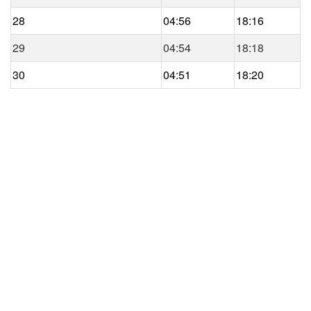
28
04:56
18:16
29
04:54
18:18
30
04:51
18:20