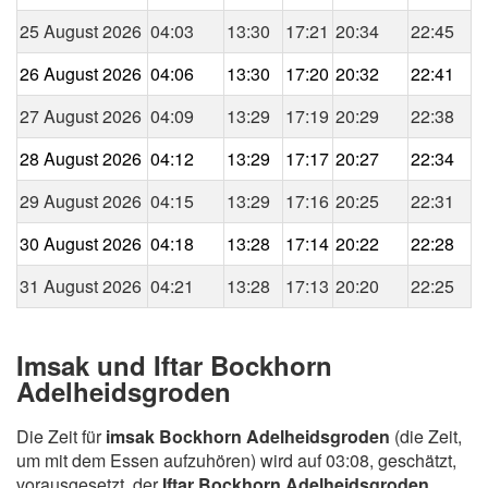
25 August 2026
04:03
13:30
17:21
20:34
22:45
26 August 2026
04:06
13:30
17:20
20:32
22:41
27 August 2026
04:09
13:29
17:19
20:29
22:38
28 August 2026
04:12
13:29
17:17
20:27
22:34
29 August 2026
04:15
13:29
17:16
20:25
22:31
30 August 2026
04:18
13:28
17:14
20:22
22:28
31 August 2026
04:21
13:28
17:13
20:20
22:25
Imsak und Iftar Bockhorn
Adelheidsgroden
Die Zeit für
imsak Bockhorn Adelheidsgroden
(die Zeit,
um mit dem Essen aufzuhören) wird auf 03:08, geschätzt,
vorausgesetzt, der
Iftar Bockhorn Adelheidsgroden