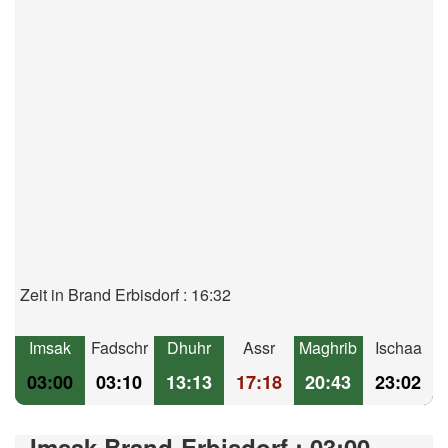
Zeit in Brand Erbisdorf : 16:32
Imsak
Fadschr
Dhuhr
Assr
Maghrib
Ischaa
03:00
03:10
13:13
17:18
20:43
23:02
Imsak Brand-Erbisdorf : 03:00