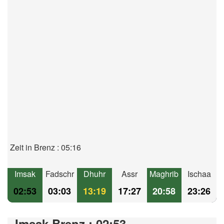
Zeit in Brenz : 05:16
Imsak
Fadschr
Dhuhr
Assr
Maghrib
Ischaa
02:53
03:03
13:19
17:27
20:58
23:26
Imsak Brenz : 02:53