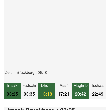
Zeit in Bruckberg : 05:10
Imsak
Fadschr
Dhuhr
Assr
Maghrib
Ischaa
03:25
03:35
13:18
17:21
20:42
22:49
Imsak Bruckberg : 03:25