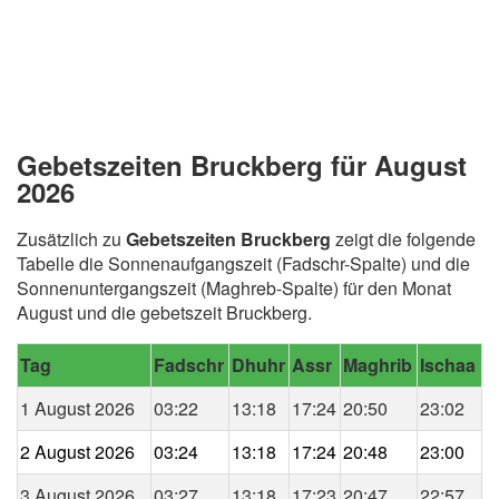
Gebetszeiten Bruckberg für August
2026
Zusätzlich zu
Gebetszeiten Bruckberg
zeigt die folgende
Tabelle die Sonnenaufgangszeit (Fadschr-Spalte) und die
Sonnenuntergangszeit (Maghreb-Spalte) für den Monat
August und die gebetszeit Bruckberg.
Tag
Fadschr
Dhuhr
Assr
Maghrib
Ischaa
1 August 2026
03:22
13:18
17:24
20:50
23:02
2 August 2026
03:24
13:18
17:24
20:48
23:00
3 August 2026
03:27
13:18
17:23
20:47
22:57