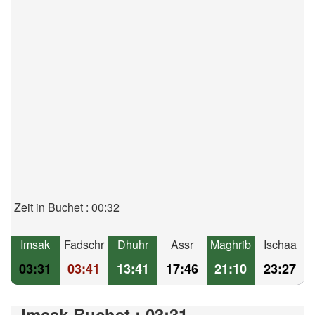
Zeit in Buchet : 00:32
Imsak
Fadschr
Dhuhr
Assr
Maghrib
Ischaa
03:31
03:41
13:41
17:46
21:10
23:27
Imsak Buchet : 03:31