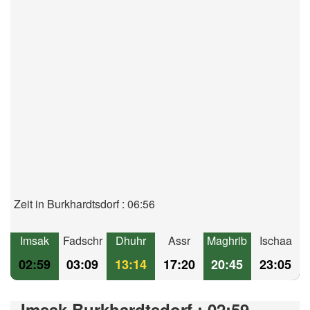
Zeit in Burkhardtsdorf : 06:56
Imsak
Fadschr
Dhuhr
Assr
Maghrib
Ischaa
02:59
03:09
13:14
17:20
20:45
23:05
Imsak Burkhardtsdorf : 02:59