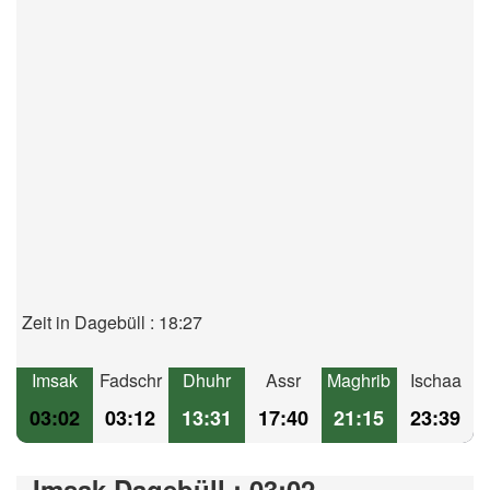
Zeit in Dagebüll : 18:27
Imsak
Fadschr
Dhuhr
Assr
Maghrib
Ischaa
03:02
03:12
13:31
17:40
21:15
23:39
Imsak Dagebüll : 03:02