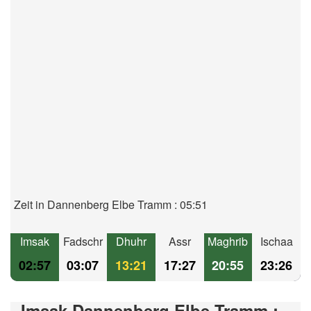
Zeit in Dannenberg Elbe Tramm : 05:51
Imsak
Fadschr
Dhuhr
Assr
Maghrib
Ischaa
02:57
03:07
13:21
17:27
20:55
23:26
Imsak Dannenberg Elbe Tramm :