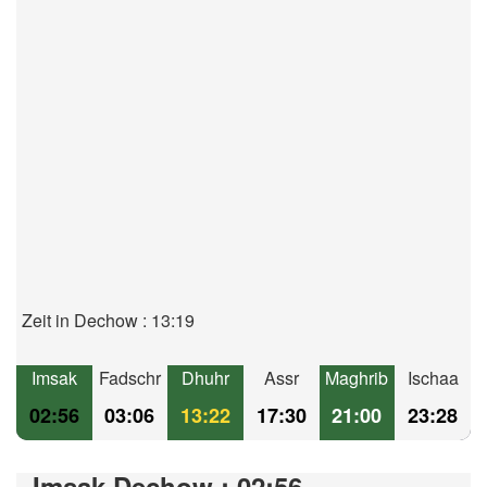
Zeit in Dechow : 13:19
Imsak
Fadschr
Dhuhr
Assr
Maghrib
Ischaa
02:56
03:06
13:22
17:30
21:00
23:28
Imsak Dechow : 02:56