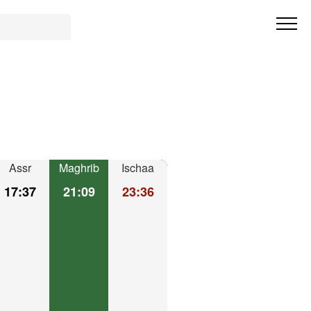
Assr
Maghrib
Ischaa
17:37
21:09
23:36