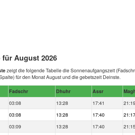
 für August 2026
ste
zeigt die folgende Tabelle die Sonnenaufgangszeit (Fadschr
alte) für den Monat August und die gebetszeit Deinste.
Fadschr
Dhuhr
Assr
Magh
03:08
13:28
17:41
21:1
03:08
13:28
17:40
21:1
03:09
13:28
17:40
21:1