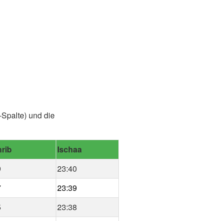
-Spalte) und die
rib
Ischaa
9
23:40
7
23:39
5
23:38