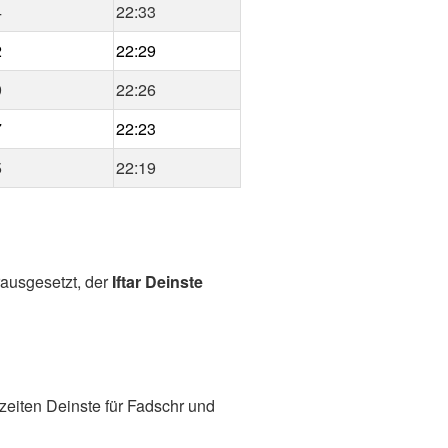
4
22:33
2
22:29
9
22:26
7
22:23
5
22:19
rausgesetzt, der
Iftar Deinste
eiten Deinste für Fadschr und