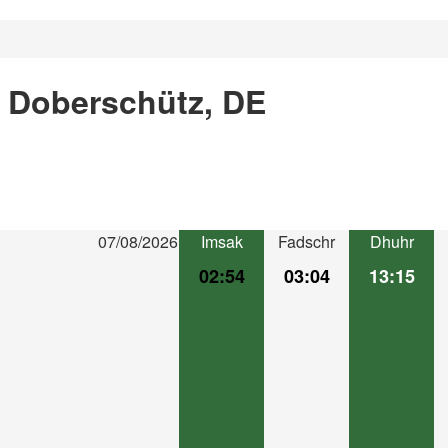
n Doberschütz, DE
07/08/2026
Imsak
Fadschr
Dhuhr
02:54
03:04
13:15