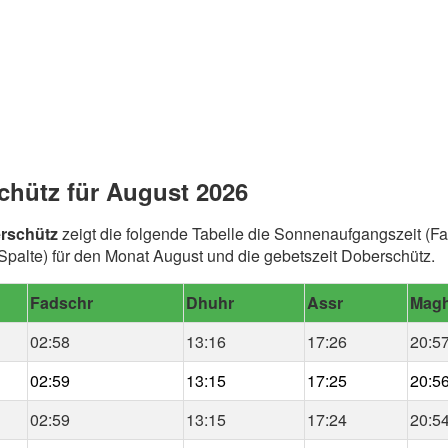
chütz für August 2026
rschütz
zeigt die folgende Tabelle die Sonnenaufgangszeit (Fa
alte) für den Monat August und die gebetszeit Doberschütz.
Fadschr
Dhuhr
Assr
Magh
02:58
13:16
17:26
20:5
02:59
13:15
17:25
20:5
02:59
13:15
17:24
20:5