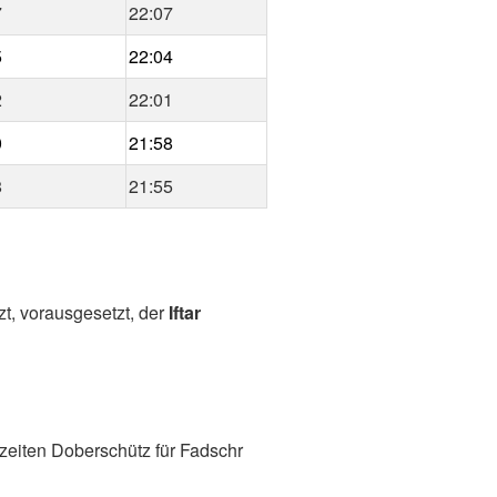
7
22:07
5
22:04
2
22:01
0
21:58
8
21:55
zt, vorausgesetzt, der
Iftar
zeiten Doberschütz für Fadschr