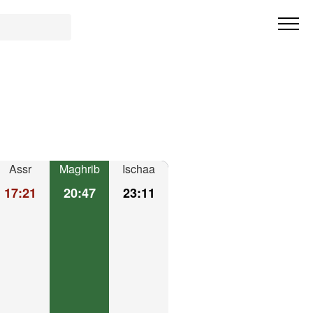
Assr
Maghrib
Ischaa
17:21
20:47
23:11