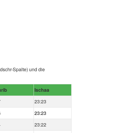
dschr-Spalte) und die
rib
Ischaa
7
23:23
6
23:23
4
23:22