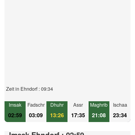
Zeit in Ehndorf : 09:34
Imsak
Fadschr
Dhuhr
Assr
Maghrib
Ischaa
02:59
03:09
13:26
17:35
21:08
23:34
Imsak Ehndorf : 02:59