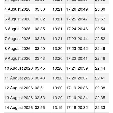
4 August 2026
03:30
13:21
17:26
20:49
23:00
5 August 2026
03:32
13:21
17:25
20:47
22:57
6 August 2026
03:35
13:21
17:24
20:46
22:54
7 August 2026
03:38
13:21
17:23
20:44
22:52
8 August 2026
03:40
13:20
17:23
20:42
22:49
9 August 2026
03:43
13:20
17:22
20:41
22:46
10 August 2026
03:45
13:20
17:21
20:39
22:44
11 August 2026
03:48
13:20
17:20
20:37
22:41
12 August 2026
03:51
13:20
17:19
20:36
22:38
13 August 2026
03:53
13:20
17:19
20:34
22:35
14 August 2026
03:55
13:19
17:18
20:32
22:33