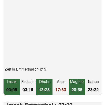
Zeit in Emmerthal : 14:15
Imsak
Fadschr
Dhuhr
Assr
Maghrib
Ischaa
03:09
03:19
13:28
17:33
20:58
23:22
Imsak Emmerthal : 03:09