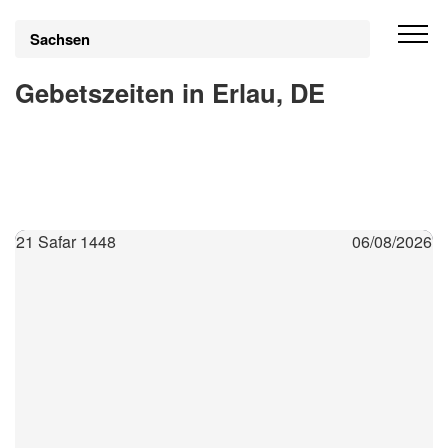
Sachsen
Gebetszeiten in Erlau, DE
21 Safar 1448
06/08/2026