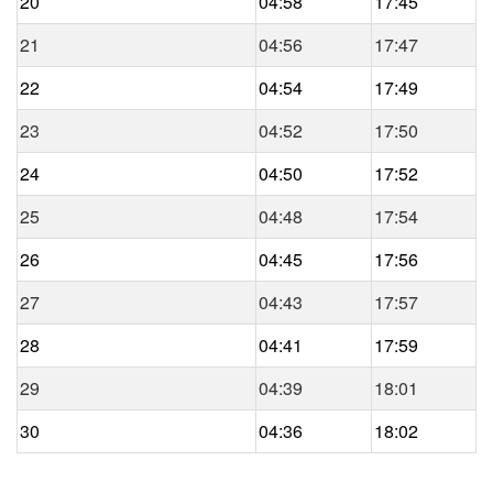
20
04:58
17:45
21
04:56
17:47
22
04:54
17:49
23
04:52
17:50
24
04:50
17:52
25
04:48
17:54
26
04:45
17:56
27
04:43
17:57
28
04:41
17:59
29
04:39
18:01
30
04:36
18:02