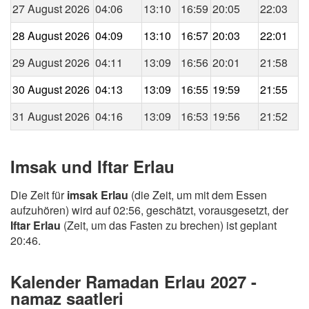
27 August 2026
04:06
13:10
16:59
20:05
22:03
28 August 2026
04:09
13:10
16:57
20:03
22:01
29 August 2026
04:11
13:09
16:56
20:01
21:58
30 August 2026
04:13
13:09
16:55
19:59
21:55
31 August 2026
04:16
13:09
16:53
19:56
21:52
Imsak und Iftar Erlau
Die Zeit für
imsak Erlau
(die Zeit, um mit dem Essen
aufzuhören) wird auf 02:56, geschätzt, vorausgesetzt, der
Iftar Erlau
(Zeit, um das Fasten zu brechen) ist geplant
20:46.
Kalender Ramadan Erlau 2027 -
namaz saatleri