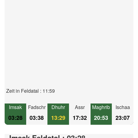
Zeit in Feldatal : 11:59
Imsak
Fadschr
Dhuhr
Assr
Maghrib
Ischaa
03:28
03:38
13:29
17:32
20:53
23:07
Imsak Feldatal : 03:28