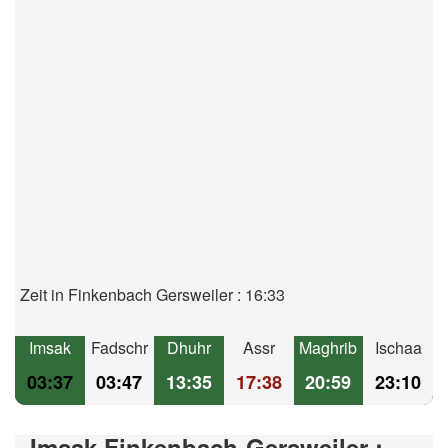
Zeit in Finkenbach Gersweiler : 16:33
Imsak
Fadschr
Dhuhr
Assr
Maghrib
Ischaa
03:37
03:47
13:35
17:38
20:59
23:10
Imsak Finkenbach-Gersweiler :