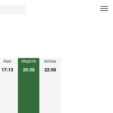
Assr
Maghrib
Ischaa
17:13
20:38
22:58