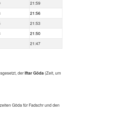
0
21:59
8
21:56
5
21:53
3
21:50
1
21:47
usgesetzt, der
Iftar Göda
(Zeit, um
zeiten Göda für Fadschr und den