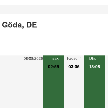
n Göda, DE
08/08/2026
Imsak
Fadschr
Dhuhr
02:55
03:05
13:08