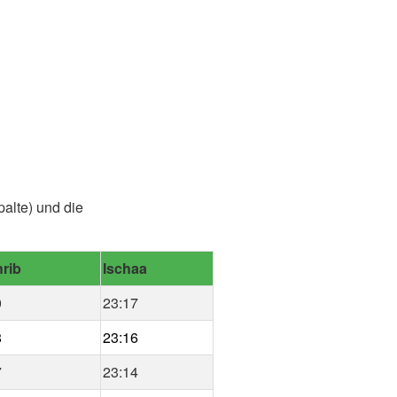
alte) und die
rib
Ischaa
0
23:17
8
23:16
7
23:14