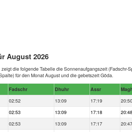
ür August 2026
a
zeigt die folgende Tabelle die Sonnenaufgangszeit (Fadschr-Sp
alte) für den Monat August und die gebetszeit Göda.
Fadschr
Dhuhr
Assr
Magh
02:52
13:09
17:19
20:5
02:53
13:09
17:18
20:4
02:53
13:09
17:17
20:4