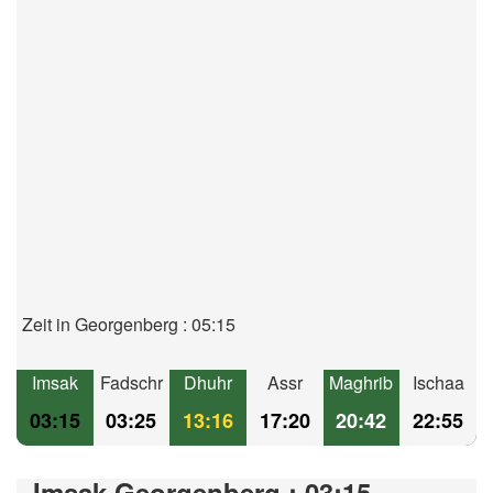
Zeit in Georgenberg : 05:15
Imsak
Fadschr
Dhuhr
Assr
Maghrib
Ischaa
03:15
03:25
13:16
17:20
20:42
22:55
Imsak Georgenberg : 03:15