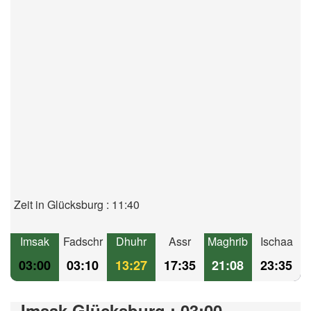
Zeit in Glücksburg : 11:40
Imsak
Fadschr
Dhuhr
Assr
Maghrib
Ischaa
03:00
03:10
13:27
17:35
21:08
23:35
Imsak Glücksburg : 03:00