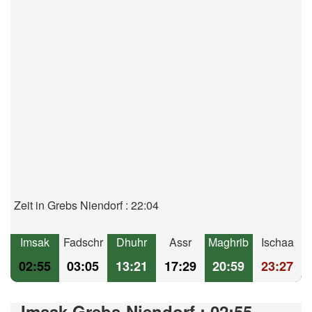
Zeit in Grebs Niendorf : 22:04
Imsak
Fadschr
Dhuhr
Assr
Maghrib
Ischaa
02:55
03:05
13:21
17:29
20:59
23:27
Imsak Grebs-Niendorf : 02:55