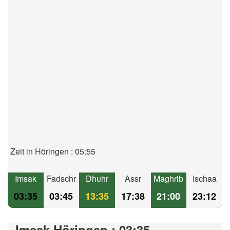
Zeit in Höringen : 05:55
Imsak
Fadschr
Dhuhr
Assr
Maghrib
Ischaa
03:35
03:45
13:35
17:38
21:00
23:12
Imsak Höringen : 03:35