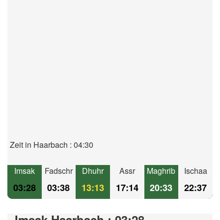
Zeit in Haarbach : 04:30
Imsak
Fadschr
Dhuhr
Assr
Maghrib
Ischaa
03:28
03:38
13:13
17:14
20:33
22:37
Imsak Haarbach : 03:28