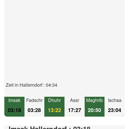
Zeit in Hallerndorf : 04:34
Imsak
Fadschr
Dhuhr
Assr
Maghrib
Ischaa
03:18
03:28
13:22
17:27
20:50
23:04
Imsak Hallerndorf : 03:18