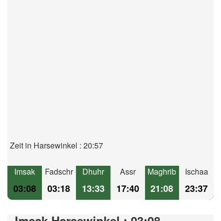
Zeit in Harsewinkel : 20:57
Imsak
Fadschr
Dhuhr
Assr
Maghrib
Ischaa
03:08
03:18
13:33
17:40
21:08
23:37
Imsak Harsewinkel : 03:08