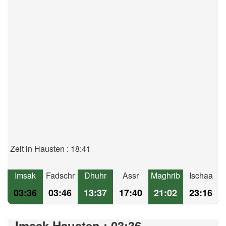
Zeit in Hausten : 18:41
Imsak
Fadschr
Dhuhr
Assr
Maghrib
Ischaa
03:36
03:46
13:37
17:40
21:02
23:16
Imsak Hausten : 03:36