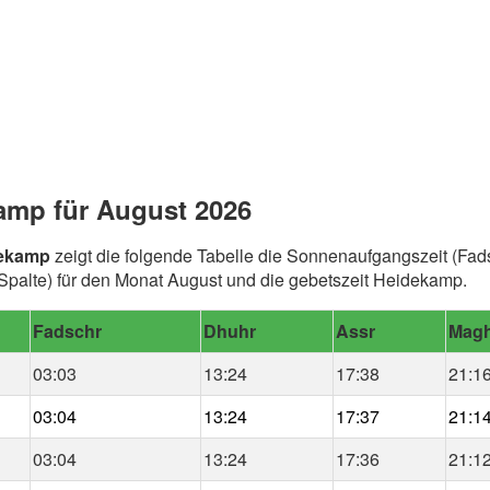
amp für August 2026
dekamp
zeigt die folgende Tabelle die Sonnenaufgangszeit (Fad
palte) für den Monat August und die gebetszeit Heidekamp.
Fadschr
Dhuhr
Assr
Magh
03:03
13:24
17:38
21:1
03:04
13:24
17:37
21:1
03:04
13:24
17:36
21:1