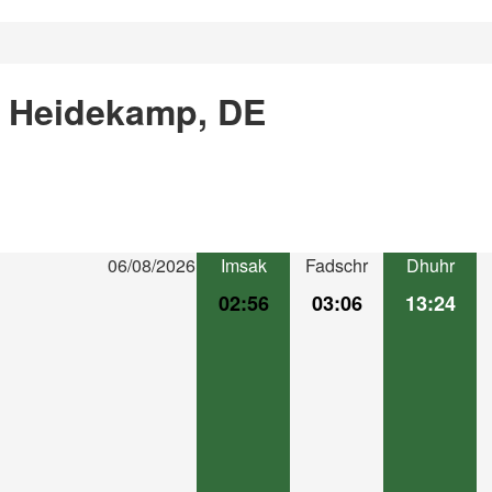
n Heidekamp, DE
06/08/2026
Imsak
Fadschr
Dhuhr
02:56
03:06
13:24