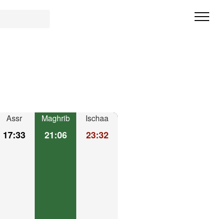
Assr
Maghrib
Ischaa
17:33
21:06
23:32