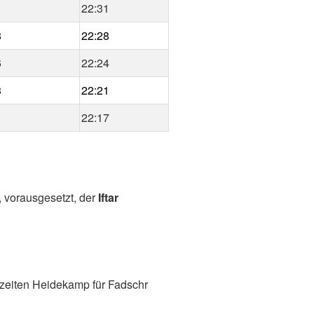
1
22:31
8
22:28
6
22:24
3
22:21
1
22:17
, vorausgesetzt, der
Iftar
zeiten Heidekamp für Fadschr