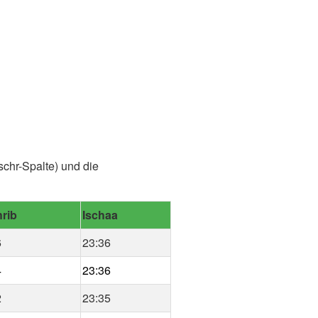
schr-Spalte) und die
rib
Ischaa
6
23:36
4
23:36
2
23:35