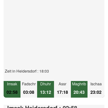
Zeit in Heidersdorf : 18:03
Imsak
Fadschr
Dhuhr
Assr
Maghrib
Ischaa
02:58
03:08
13:12
17:18
20:43
23:02
Imsak Heidersdorf : 02:58