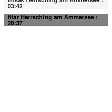
03:42
Iftar Herrsching am Ammersee :
20:37