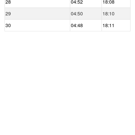
28
04:52
18:08
29
04:50
18:10
30
04:48
18:11