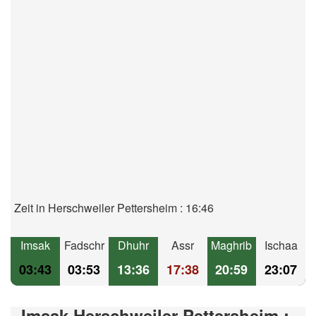
Zeit in Herschweiler Pettersheim : 16:46
Imsak
Fadschr
Dhuhr
Assr
Maghrib
Ischaa
03:43
03:53
13:36
17:38
20:59
23:07
Imsak Herschweiler-Pettersheim :